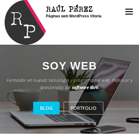
Saltar
RAÚL PÉREZ
al
Menú
Páginas web WordPress Vitoria
contenido
INICIO
SOY RAÚL
SERVICIOS
SOY
WEB
Formador en nuevas tecnología y programador web. Defensor y
PORTFOLIO
CONTACTO
BLOG
apasionado del
software libre.
BLOG
PORTFOLIO