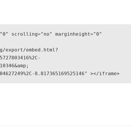
"0" scrolling="no" marginheight="0" 
g/export/embed.html?
5727803416%2C-
10346&amp;

04627249%2C-8.817365169525146" ></iframe>
ir