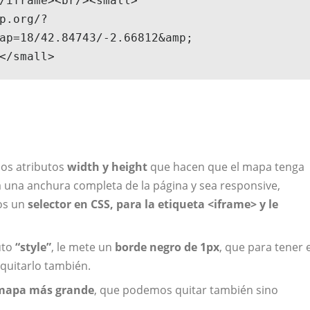
/iframe><br/><small>

p.org/?
ap=18/42.84743/-2.66812&amp;

</small>
os atributos
width y height
que hacen que el mapa tenga
 una anchura completa de la página y sea responsive,
os un
selector en CSS, para la etiqueta <iframe> y le
uto
“style”
, le mete un
borde negro de 1px
, que para tener e
uitarlo también.
l mapa más grande
, que podemos quitar también sino