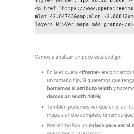
style="border: 1px solid black"><
<a href="https://www.openstreetma
mlat=42.84743&amp;mlon=-2.66812#m
layers=N">Ver mapa más grande</a>
Vamos a analizar un poco este código:
En la etiqueta
<iframe>
encontramos l
un tamaño fijo. Si queremos que tenga
borramos el atributo width
y hacem
damos un width:100%
;
También podemos ver que en el atrib
mapa a ancho completo tenemos que q
Por último hay un
enlace para ver e
queremos que aparezca.