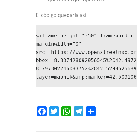
El código quedaría así:
<iframe height="350" frameborder=
marginwidth="0" 

src="https://www.openstreetmap.or
bbox=-8.837428092956545%2C42.4972
8.797302246093752%2C42.5209525689
layer=mapnik&amp;marker=42.509106
Facebook
Twitter
WhatsApp
Telegram
Compart