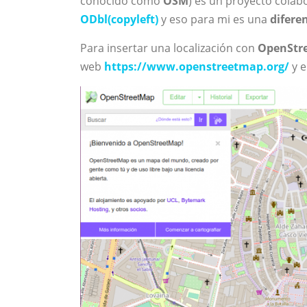
conocido como
OSM
) es un proyecto colab
ODbl(copyleft)
y eso para mi es una
difere
Para insertar una localización con
OpenStr
web
https://www.openstreetmap.org/
y e