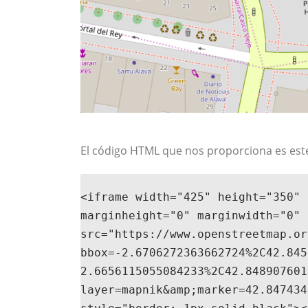
El código HTML que nos proporciona es est
<iframe width="425" height="350" 
marginheight="0" marginwidth="0" 

src="https://www.openstreetmap.or
bbox=-2.6706272363662724%2C42.845
2.6656115055084233%2C42.848907601
layer=mapnik&amp;marker=42.847434