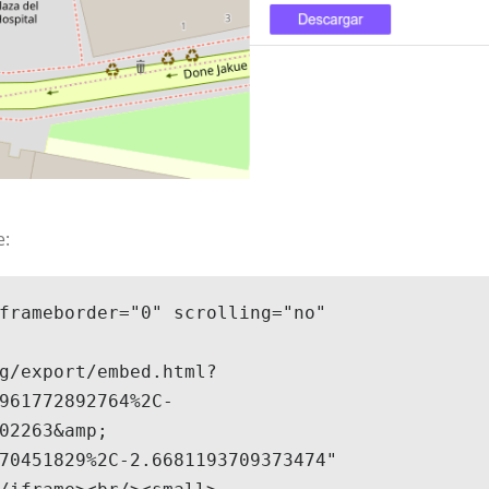
e:
frameborder="0" scrolling="no" 
g/export/embed.html?
961772892764%2C-
02263&amp;

70451829%2C-2.6681193709373474" 
