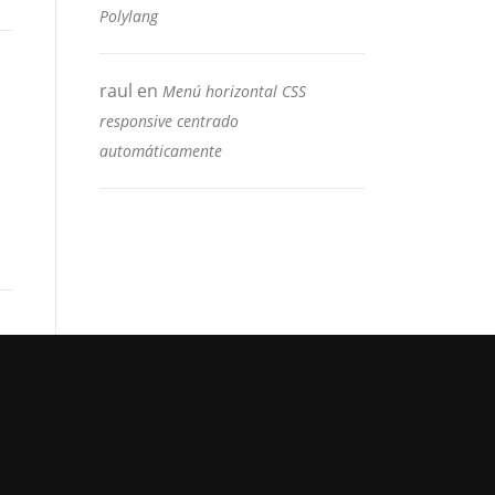
Polylang
raul
en
Menú horizontal CSS
responsive centrado
automáticamente