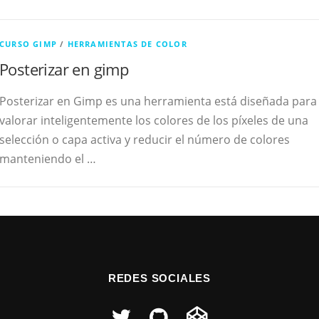
CURSO GIMP
/
HERRAMIENTAS DE COLOR
Posterizar en gimp
Posterizar en Gimp es una herramienta está diseñada para
valorar inteligentemente los colores de los píxeles de una
selección o capa activa y reducir el número de colores
manteniendo el …
REDES SOCIALES