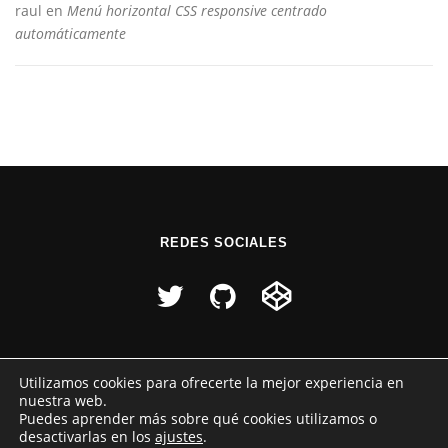
raul
en
Menú horizontal CSS responsive centrado
automáticamente
REDES SOCIALES
Utilizamos cookies para ofrecerte la mejor experiencia en
nuestra web.
Puedes aprender más sobre qué cookies utilizamos o
desactivarlas en los
ajustes
.
Copyright © 2026 Raúl Pérez
–
Tema
OnePress
hecho por