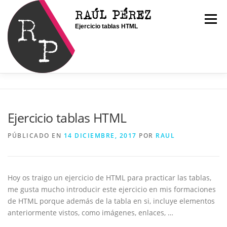
Saltar
RAÚL PÉREZ
al
Menú
Ejercicio tablas HTML
contenido
INICIO
SOY RAÚL
SERVICIOS
Ejercicio tablas HTML
PORTFOLIO
CONTACTO
BLOG
PÚBLICADO EN
14 DICIEMBRE, 2017
POR
RAUL
Hoy os traigo un ejercicio de HTML para practicar las tablas,
me gusta mucho introducir este ejercicio en mis formaciones
de HTML porque además de la tabla en si, incluye elementos
anteriormente vistos, como imágenes, enlaces, …