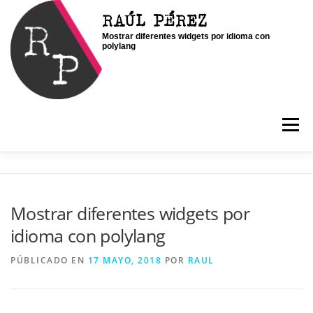
Saltar
RAÚL PÉREZ
al
Mostrar diferentes widgets por idioma con
contenido
polylang
Menú
INICIO
SOY RAÚL
SERVICIOS
Mostrar diferentes widgets por
idioma con polylang
PORTFOLIO
CONTACTO
BLOG
PÚBLICADO EN
17 MAYO, 2018
POR
RAUL