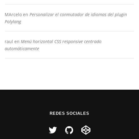
MArcelo
en
Personalizar el conmutador de idiomas del plugin
Polylang
raul
en
Menú horizontal CSS responsive centrado
automáticamente
REDES SOCIALES