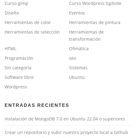
Curso gimp
Curso Wordpress Egibide
e
Diseño
Eventos
n
t
Herramientas de color
Herramientas de pintura
r
Herramientas de selección
Herramientas de
a
transformación
d
HTML
Ofimática
a
Programación
seo
s
Sin categoría
Sistemas
Software libre
Ubuntu
Wordpress
ENTRADAS RECIENTES
Instalación de MongoDB 7.0 en Ubuntu 22.04 o superiores
Crear un repositorio y subir nuestro proyecto local a Github