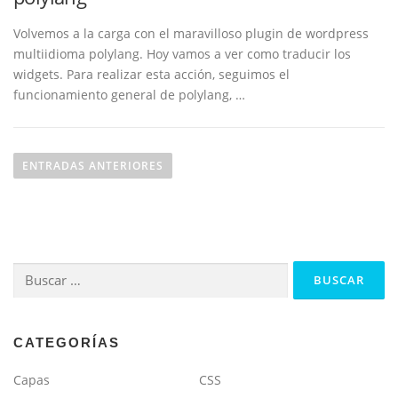
Volvemos a la carga con el maravilloso plugin de wordpress
multiidioma polylang. Hoy vamos a ver como traducir los
widgets. Para realizar esta acción, seguimos el
funcionamiento general de polylang, …
N
a
ENTRADAS ANTERIORES
v
e
g
a
Buscar:
c
i
ó
n
CATEGORÍAS
d
Capas
CSS
e