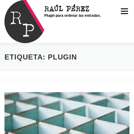
Saltar
RAÚL PÉREZ
al
Menú
Plugin para ordenar las entradas.
contenido
INICIO
SOY RAÚL
SERVICIOS
ETIQUETA:
PLUGIN
PORTFOLIO
CONTACTO
BLOG