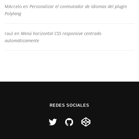
MArcelo
en
Personalizar el conmutador de idiomas del plugin
Polylang
raul
en
Menú horizontal CSS responsive centrado
automáticamente
REDES SOCIALES