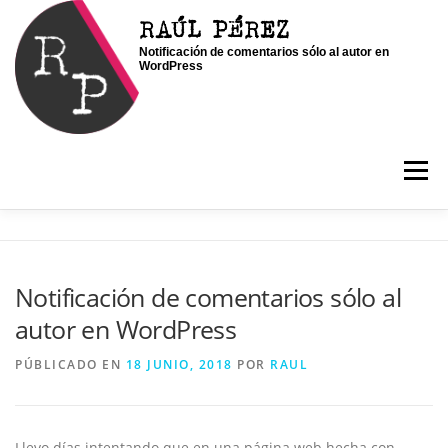
Saltar
RAÚL PÉREZ
al
Notificación de comentarios sólo al autor en
contenido
WordPress
Menú
INICIO
SOY RAÚL
SERVICIOS
Notificación de comentarios sólo al
autor en WordPress
PORTFOLIO
CONTACTO
BLOG
PÚBLICADO EN
18 JUNIO, 2018
POR
RAUL
Llevo días intentando que en una página web hecha con