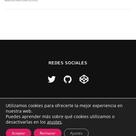
REDES SOCIALES
Utilizamos cookies para ofrecerte la mejor experiencia en
nuestra web.
Puedes aprender más sobre qué cookies utilizamos o
desactivarlas en los
ajustes
.
Copyright © 2026 Raúl Pérez
–
Tema
OnePress
hecho por
FameThemes
Aceptar
Rechazar
Ajustes