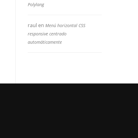
Polylang
raul
en
Menú horizontal CSS
responsive centrado
automáticamente