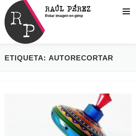
Saltar
RAÚL PÉREZ
al
Menú
Rotar imagen en gimp
contenido
INICIO
SOY RAÚL
SERVICIOS
ETIQUETA:
AUTORECORTAR
PORTFOLIO
CONTACTO
BLOG