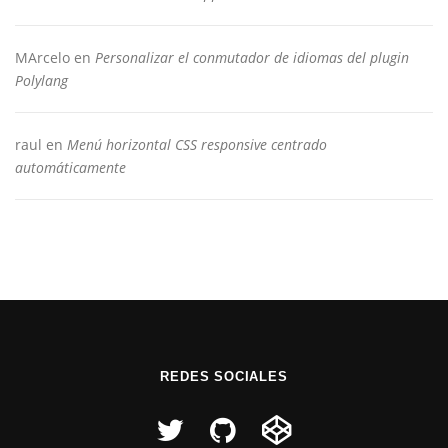
MArcelo
en
Personalizar el conmutador de idiomas del plugin
Polylang
raul
en
Menú horizontal CSS responsive centrado
automáticamente
REDES SOCIALES