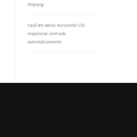
Polylang
raul
en
Menú horizontal CSS
responsive centrado
automáticamente