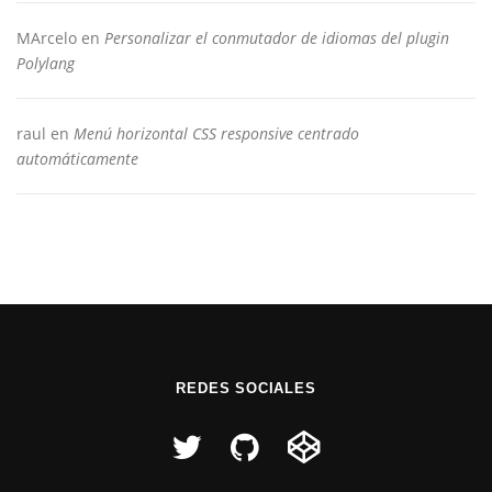
MArcelo
en
Personalizar el conmutador de idiomas del plugin
Polylang
raul
en
Menú horizontal CSS responsive centrado
automáticamente
REDES SOCIALES