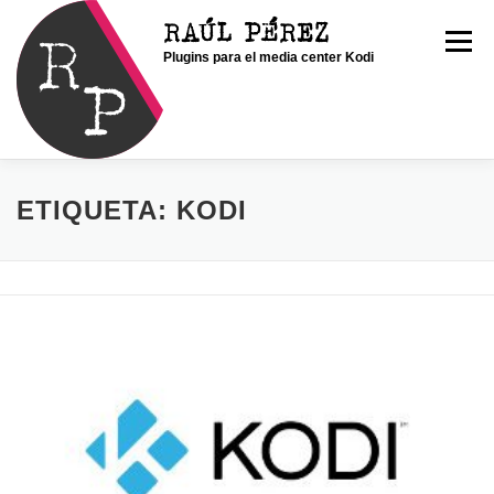
Saltar
RAÚL PÉREZ
al
Menú
Plugins para el media center Kodi
contenido
INICIO
SOY RAÚL
SERVICIOS
ETIQUETA:
KODI
PORTFOLIO
CONTACTO
BLOG