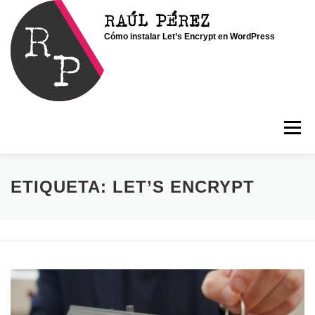
Saltar
RAÚL PÉREZ
al
Cómo instalar Let’s Encrypt en WordPress
contenido
Menú
INICIO
SOY RAÚL
SERVICIOS
ETIQUETA:
LET’S ENCRYPT
PORTFOLIO
CONTACTO
BLOG