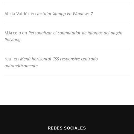
Alicia Valdéz
en
Instalar Xampp en Windows 7
MArcelo
en
Personalizar el conmutador de idiomas del plugin
Polylang
raul
en
Menú horizontal CSS responsive centrado
automáticamente
REDES SOCIALES