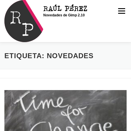
Saltar
RAÚL PÉREZ
al
Menú
Novedades de Gimp 2.10
contenido
INICIO
SOY RAÚL
SERVICIOS
ETIQUETA:
NOVEDADES
PORTFOLIO
CONTACTO
BLOG