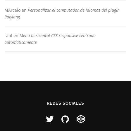
MArcelo
en
Personalizar el conmutador de idiomas del plugin
Polylang
raul
en
Menú horizontal CSS responsive centrado
automáticamente
REDES SOCIALES