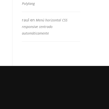
Polylang
raul
en
Menú horizontal CSS
responsive centrado
automáticamente