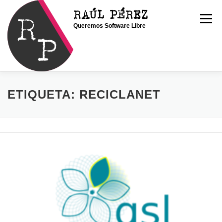
Saltar
RAÚL PÉREZ
al
Menú
Queremos Software Libre
contenido
INICIO
SOY RAÚL
SERVICIOS
ETIQUETA:
RECICLANET
PORTFOLIO
CONTACTO
BLOG