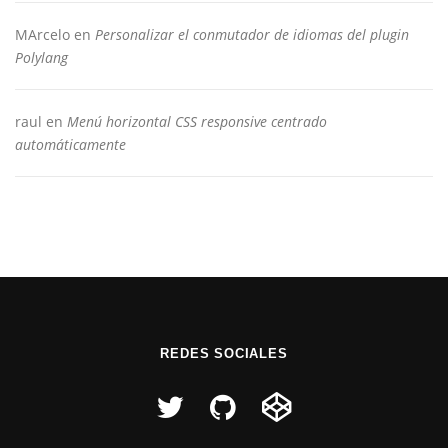
MArcelo
en
Personalizar el conmutador de idiomas del plugin
Polylang
raul
en
Menú horizontal CSS responsive centrado
automáticamente
REDES SOCIALES