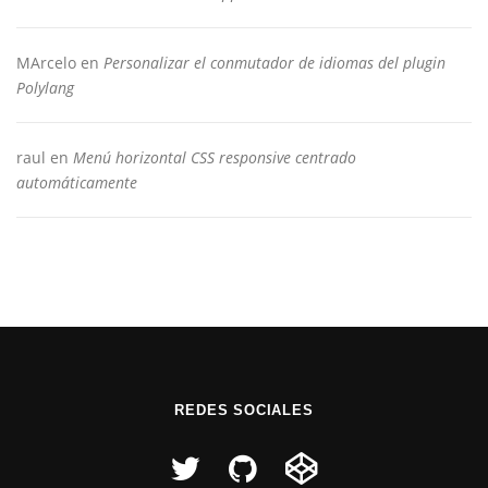
MArcelo
en
Personalizar el conmutador de idiomas del plugin
Polylang
raul
en
Menú horizontal CSS responsive centrado
automáticamente
REDES SOCIALES