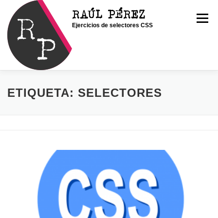
Saltar
RAÚL PÉREZ
al
Menú
Ejercicios de selectores CSS
contenido
INICIO
SOY RAÚL
SERVICIOS
ETIQUETA:
SELECTORES
PORTFOLIO
CONTACTO
BLOG