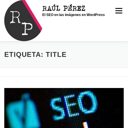
Saltar
RAÚL PÉREZ
al
Menú
El SEO en las imágenes en WordPress
contenido
INICIO
SOY RAÚL
SERVICIOS
ETIQUETA:
TITLE
PORTFOLIO
CONTACTO
BLOG