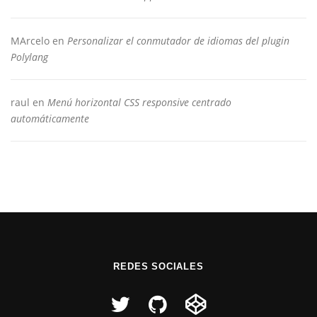
MArcelo
en
Personalizar el conmutador de idiomas del plugin
Polylang
raul
en
Menú horizontal CSS responsive centrado
automáticamente
REDES SOCIALES