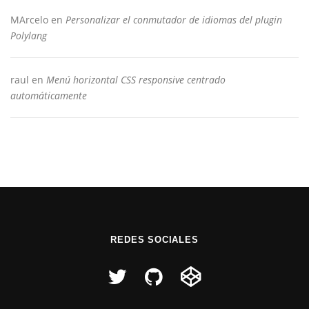
MArcelo
en
Personalizar el conmutador de idiomas del plugin
Polylang
raul
en
Menú horizontal CSS responsive centrado
automáticamente
REDES SOCIALES