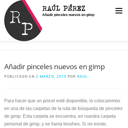
Saltar
RAÚL PÉREZ
al
Menú
Añadir pinceles nuevos en gimp
contenido
INICIO
SOY RAÚL
SERVICIOS
Añadir pinceles nuevos en gimp
PORTFOLIO
CONTACTO
BLOG
PÚBLICADO EN
2 MARZO, 2015
POR
RAUL
Para hacer que un pincel esté disponible, lo colocaremos
en una de las carpetas de la ruta de búsqueda de pinceles
de gimp. Esta carpeta se encuentra, en nuestra carpeta
personal de gimp, y se llama brushes. Si no existe,