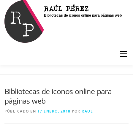
Saltar
RAÚL PÉREZ
al
Bibliotecas de iconos online para páginas web
contenido
Menú
INICIO
SOY RAÚL
SERVICIOS
Bibliotecas de iconos online para
páginas web
PORTFOLIO
CONTACTO
BLOG
PÚBLICADO EN
17 ENERO, 2018
POR
RAUL