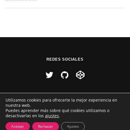
REDES SOCIALES
Utilizamos cookies para ofrecerte la mejor experiencia en
nuestra web.
Puedes aprender más sobre qué cookies utilizamos o
desactivarlas en los
ajustes
.
Copyright © 2026 Raúl Pérez
–
Tema
OnePress
hecho por
FameThemes
Aceptar
Rechazar
Ajustes