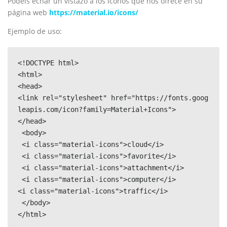
Podéis echar un vistazo a los iconos que nos ofrece en su
página web
https://material.io/icons/
Ejemplo de uso:
<!DOCTYPE html> 

<html> 

<head> 

<link rel="stylesheet" href="https://fonts.goog
leapis.com/icon?family=Material+Icons"> 

</head>

 <body>

 <i class="material-icons">cloud</i>

 <i class="material-icons">favorite</i>

 <i class="material-icons">attachment</i>

 <i class="material-icons">computer</i> 

<i class="material-icons">traffic</i>

 </body> 

</html>