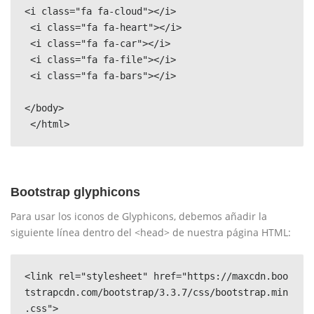
<i class="fa fa-cloud"></i>

 <i class="fa fa-heart"></i>

 <i class="fa fa-car"></i>

 <i class="fa fa-file"></i>

 <i class="fa fa-bars"></i>

</body>

 </html>
Bootstrap glyphicons
Para usar los iconos de Glyphicons, debemos añadir la
siguiente línea dentro del <head> de nuestra página HTML:
<link rel="stylesheet" href="https://maxcdn.boo
tstrapcdn.com/bootstrap/3.3.7/css/bootstrap.min
.css">