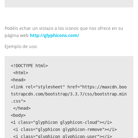
Podéis echar un vistazo a los iconos que nos ofrece en su
página web
http://glyphicons.com/
Ejemplo de uso:
<!DOCTYPE html>

 <html> 

<head> 

<link rel="stylesheet" href="https://maxcdn.boo
tstrapcdn.com/bootstrap/3.3.7/css/bootstrap.min
.css">

 </head> 

<body> 

<i class="glyphicon glyphicon-cloud"></i>

 <i class="glyphicon glyphicon-remove"></i>

 <i class="glyphicon glyphicon-user"></i> 
