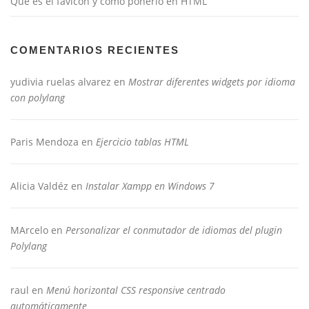
Qué es el favicon y como ponerlo en HTML
COMENTARIOS RECIENTES
yudivia ruelas alvarez
en
Mostrar diferentes widgets por idioma
con polylang
Paris Mendoza
en
Ejercicio tablas HTML
Alicia Valdéz
en
Instalar Xampp en Windows 7
MArcelo
en
Personalizar el conmutador de idiomas del plugin
Polylang
raul
en
Menú horizontal CSS responsive centrado
automáticamente