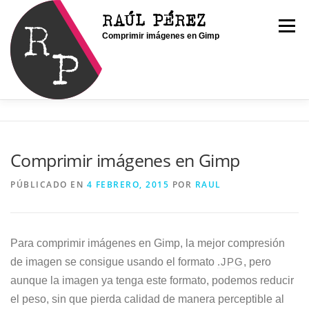
Saltar
RAÚL PÉREZ
al
Menú
Comprimir imágenes en Gimp
contenido
INICIO
SOY RAÚL
SERVICIOS
Comprimir imágenes en Gimp
PORTFOLIO
CONTACTO
BLOG
PÚBLICADO EN
4 FEBRERO, 2015
POR
RAUL
Para comprimir imágenes en Gimp, la mejor compresión
de imagen se consigue usando el formato
.JPG
, pero
aunque la imagen ya tenga este formato, podemos reducir
el peso, sin que pierda calidad de manera perceptible al