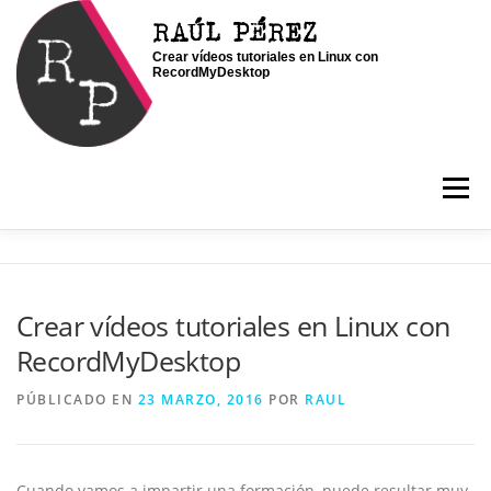
Saltar
RAÚL PÉREZ
al
Crear vídeos tutoriales en Linux con
contenido
RecordMyDesktop
Menú
INICIO
SOY RAÚL
SERVICIOS
Crear vídeos tutoriales en Linux con
RecordMyDesktop
PORTFOLIO
CONTACTO
BLOG
PÚBLICADO EN
23 MARZO, 2016
POR
RAUL
Cuando vamos a impartir una formación, puede resultar muy