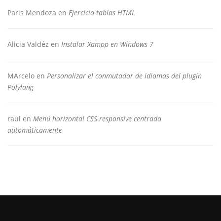
Paris Mendoza
en
Ejercicio tablas HTML
Alicia Valdéz
en
Instalar Xampp en Windows 7
MArcelo
en
Personalizar el conmutador de idiomas del plugin
Polylang
raul
en
Menú horizontal CSS responsive centrado
automáticamente