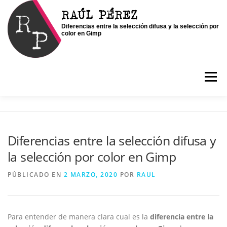
Saltar
RAÚL PÉREZ
al
Diferencias entre la selección difusa y la selección por
contenido
color en Gimp
Menú
INICIO
SOY RAÚL
SERVICIOS
Diferencias entre la selección difusa y
la selección por color en Gimp
PORTFOLIO
CONTACTO
BLOG
PÚBLICADO EN
2 MARZO, 2020
POR
RAUL
Para entender de manera clara cual es la
diferencia entre la