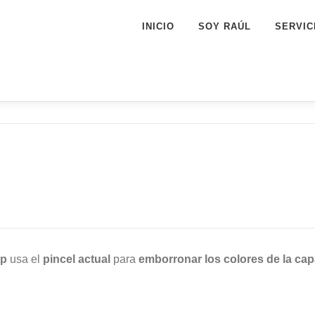
INICIO
SOY RAÚL
SERVIC
mp
usa el
pincel actual
para
emborronar los colores de la ca