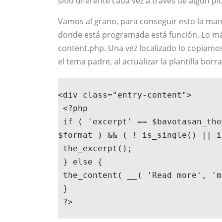
sitio diferente cada vez a través de algún pl
Vamos al grano, para conseguir esto la mane
donde está programada está función. Lo má
content.php. Una vez localizado lo copiamo
el tema padre, al actualizar la plantilla bor
<div class="entry-content">

 <?php

 if ( 'excerpt' == $bavotasan_theme_options['excerpt_content'] && empty( 
$format ) && ( ! is_single() || i
 the_excerpt();

 } else {

 the_content( __( 'Read more', 'matheson') );

 }

 ?>