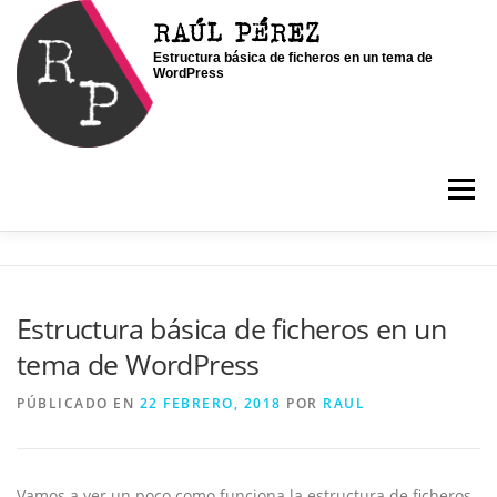
Saltar
RAÚL PÉREZ
al
Estructura básica de ficheros en un tema de
contenido
WordPress
Menú
INICIO
SOY RAÚL
SERVICIOS
Estructura básica de ficheros en un
tema de WordPress
PORTFOLIO
CONTACTO
BLOG
PÚBLICADO EN
22 FEBRERO, 2018
POR
RAUL
Vamos a ver un poco como funciona la estructura de ficheros