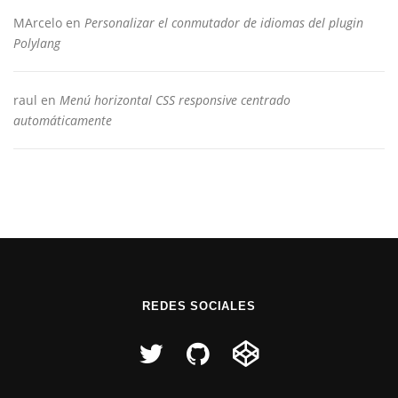
MArcelo
en
Personalizar el conmutador de idiomas del plugin
Polylang
raul
en
Menú horizontal CSS responsive centrado
automáticamente
REDES SOCIALES