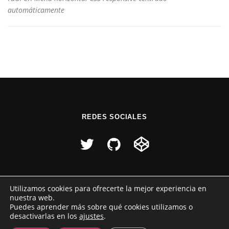
automáticamente
REDES SOCIALES
Utilizamos cookies para ofrecerte la mejor experiencia en
nuestra web.
Puedes aprender más sobre qué cookies utilizamos o
desactivarlas en los
ajustes
.
Copyright © 2026 Raúl Pérez
–
Tema
OnePress
hecho por
FameThemes