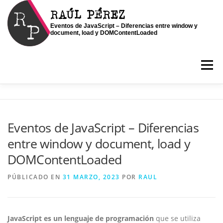
Saltar
RAÚL PÉREZ
al
Eventos de JavaScript – Diferencias entre window y
contenido
document, load y DOMContentLoaded
Menú
INICIO
SOY RAÚL
SERVICIOS
Eventos de JavaScript – Diferencias
entre window y document, load y
PORTFOLIO
CONTACTO
BLOG
DOMContentLoaded
PÚBLICADO EN
31 MARZO, 2023
POR
RAUL
JavaScript es un lenguaje de programación
que se utiliza