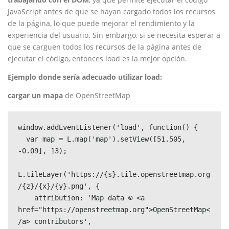
JavaScript antes de que se hayan cargado todos los recursos
de la página, lo que puede mejorar el rendimiento y la
experiencia del usuario. Sin embargo, si se necesita esperar a
que se carguen todos los recursos de la página antes de
ejecutar el código, entonces load es la mejor opción.
Ejemplo donde sería adecuado utilizar load:
cargar un mapa
de OpenStreetMap
window.addEventListener('load', function() {

  var map = L.map('map').setView([51.505, 
-0.09], 13);

L.tileLayer('https://{s}.tile.openstreetmap.org
/{z}/{x}/{y}.png', {

    attribution: 'Map data © <a 
href="https://openstreetmap.org">OpenStreetMap<
/a> contributors',
