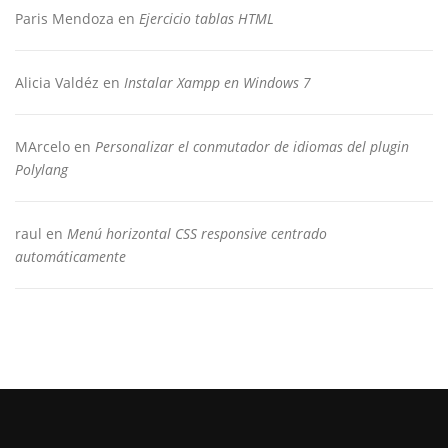
Paris Mendoza
en
Ejercicio tablas HTML
Alicia Valdéz
en
Instalar Xampp en Windows 7
MArcelo
en
Personalizar el conmutador de idiomas del plugin
Polylang
raul
en
Menú horizontal CSS responsive centrado
automáticamente