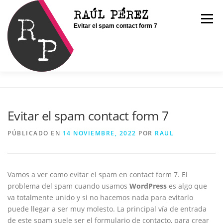
Saltar
RAÚL PÉREZ
al
Menú
Evitar el spam contact form 7
contenido
INICIO
SOY RAÚL
SERVICIOS
Evitar el spam contact form 7
PORTFOLIO
CONTACTO
BLOG
PÚBLICADO EN
14 NOVIEMBRE, 2022
POR
RAUL
Vamos a ver como evitar el spam en contact form 7. El
problema del spam cuando usamos
WordPress
es algo que
va totalmente unido y si no hacemos nada para evitarlo
puede llegar a ser muy molesto. La principal vía de entrada
de este spam suele ser el formulario de contacto, para crear