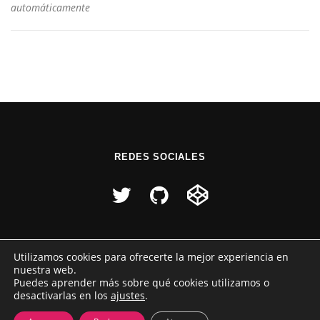
automáticamente
REDES SOCIALES
Utilizamos cookies para ofrecerte la mejor experiencia en
nuestra web.
Puedes aprender más sobre qué cookies utilizamos o
desactivarlas en los
ajustes
.
Copyright © 2026 Raúl Pérez
–
Tema
OnePress
hecho por
FameThemes