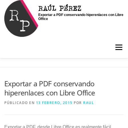
Saltar
RAÚL PÉREZ
al
Exportar a PDF conservando hiperenlaces con Libre
contenido
Office
Menú
INICIO
SOY RAÚL
SERVICIOS
Exportar a PDF conservando
hiperenlaces con Libre Office
PORTFOLIO
CONTACTO
BLOG
PÚBLICADO EN
13 FEBRERO, 2015
POR
RAUL
Exportar a PDF, desde Libre Office es realmente fácil.