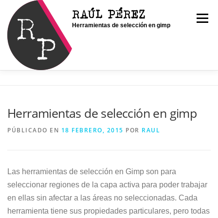
Saltar
RAÚL PÉREZ
al
Menú
Herramientas de selección en gimp
contenido
INICIO
SOY RAÚL
SERVICIOS
Herramientas de selección en gimp
PORTFOLIO
CONTACTO
BLOG
PÚBLICADO EN
18 FEBRERO, 2015
POR
RAUL
Las herramientas de selección en Gimp son para
seleccionar regiones de la capa activa para poder trabajar
en ellas sin afectar a las áreas no seleccionadas. Cada
herramienta tiene sus propiedades particulares, pero todas