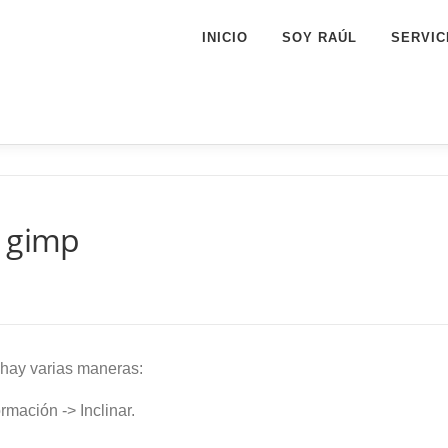
INICIO
SOY RAÚL
SERVIC
n gimp
 hay varias maneras:
mación -> Inclinar.