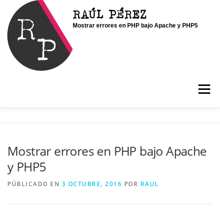
Saltar
RAÚL PÉREZ
al
Mostrar errores en PHP bajo Apache y PHP5
contenido
Menú
INICIO
SOY RAÚL
SERVICIOS
Mostrar errores en PHP bajo Apache
y PHP5
PORTFOLIO
CONTACTO
BLOG
PÚBLICADO EN
3 OCTUBRE, 2016
POR
RAUL