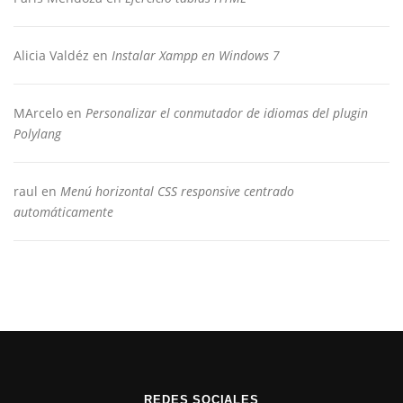
Alicia Valdéz
en
Instalar Xampp en Windows 7
MArcelo
en
Personalizar el conmutador de idiomas del plugin
Polylang
raul
en
Menú horizontal CSS responsive centrado
automáticamente
REDES SOCIALES