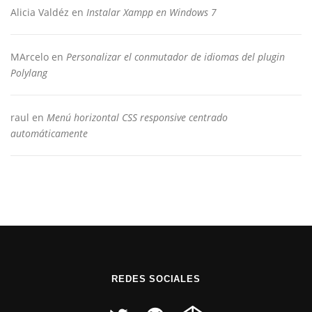
Alicia Valdéz
en
Instalar Xampp en Windows 7
MArcelo
en
Personalizar el conmutador de idiomas del plugin
Polylang
raul
en
Menú horizontal CSS responsive centrado
automáticamente
REDES SOCIALES