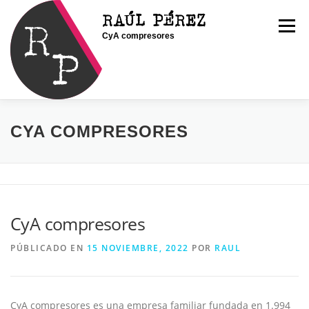
Saltar
RAÚL PÉREZ
al
Menú
CyA compresores
contenido
INICIO
SOY RAÚL
SERVICIOS
CYA COMPRESORES
PORTFOLIO
CONTACTO
BLOG
CyA compresores
PÚBLICADO EN
15 NOVIEMBRE, 2022
POR
RAUL
CyA compresores es una empresa familiar fundada en 1.994