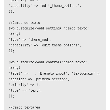
'capability' => 'edit_theme_options',

));

//Campo de texto

$wp_customize->add_setting( 'campo_texto', 
array(

'type' => 'theme_mod',

'capability' => 'edit_theme_options',

));

$wp_customize->add_control('campo_texto', 
array(

'label' => __( 'Ejemplo input', 'textdomain' ),

'section' => 'primera_seccion',

'priority' => 1,

'type' => 'text',

));

//Campo textarea
