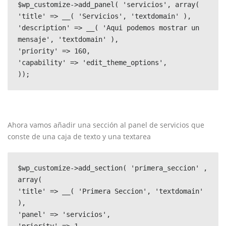
$wp_customize->add_panel( 'servicios', array(

'title' => __( 'Servicios', 'textdomain' ),

'description' => __( 'Aqui podemos mostrar un 
mensaje', 'textdomain' ),

'priority' => 160,

'capability' => 'edit_theme_options',

));
Ahora vamos añadir una sección al panel de servicios que
conste de una caja de texto y una textarea
$wp_customize->add_section( 'primera_seccion' , 
array(

'title' => __( 'Primera Seccion', 'textdomain' 
),

'panel' => 'servicios',

'priority' => 1,
