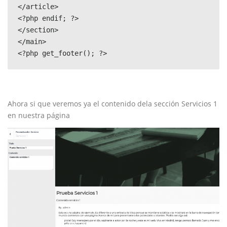
</article>

<?php endif; ?>

</section>

</main>

<?php get_footer(); ?>
Ahora si que veremos ya el contenido dela sección Servicios 1
en nuestra página