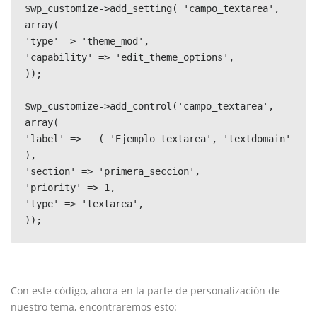
$wp_customize->add_setting( 'campo_textarea', 
array(

'type' => 'theme_mod',

'capability' => 'edit_theme_options',

));

$wp_customize->add_control('campo_textarea', 
array(

'label' => __( 'Ejemplo textarea', 'textdomain' 
),

'section' => 'primera_seccion',

'priority' => 1,

'type' => 'textarea',

));
Con este código, ahora en la parte de personalización de
nuestro tema, encontraremos esto: