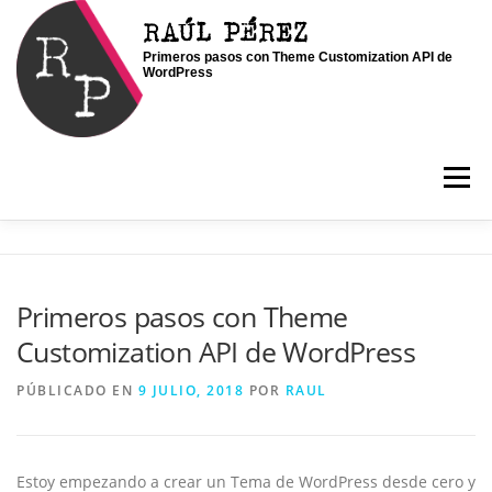
Saltar
RAÚL PÉREZ
al
Primeros pasos con Theme Customization API de
contenido
WordPress
Menú
INICIO
SOY RAÚL
SERVICIOS
Primeros pasos con Theme
Customization API de WordPress
PORTFOLIO
CONTACTO
BLOG
PÚBLICADO EN
9 JULIO, 2018
POR
RAUL
Estoy empezando a crear un Tema de WordPress desde cero y