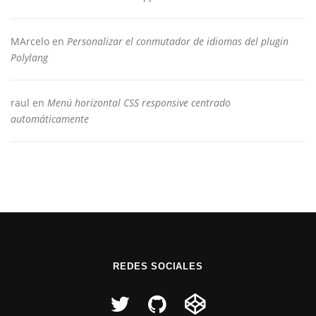
MArcelo
en
Personalizar el conmutador de idiomas del plugin
Polylang
raul
en
Menú horizontal CSS responsive centrado
automáticamente
REDES SOCIALES