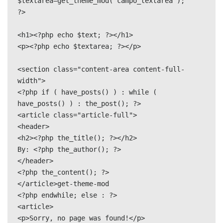
$textarea=get_theme_mod('campo_textarea');

?>

<h1><?php echo $text; ?></h1>

<p><?php echo $textarea; ?></p>

<section class="content-area content-full-
width">

<?php if ( have_posts() ) : while ( 
have_posts() ) : the_post(); ?>

<article class="article-full">

<header>

<h2><?php the_title(); ?></h2>

By: <?php the_author(); ?>

</header>

<?php the_content(); ?>

</article>get-theme-mod

<?php endwhile; else : ?>

<article>

<p>Sorry, no page was found!</p>
