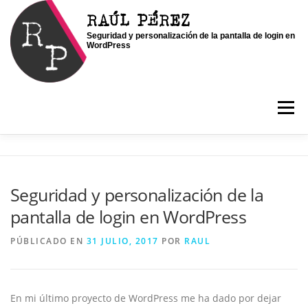
Saltar
RAÚL PÉREZ
al
Seguridad y personalización de la pantalla de login en
contenido
WordPress
Menú
INICIO
SOY RAÚL
SERVICIOS
Seguridad y personalización de la
pantalla de login en WordPress
PORTFOLIO
CONTACTO
BLOG
PÚBLICADO EN
31 JULIO, 2017
POR
RAUL
En mi último proyecto de WordPress me ha dado por dejar