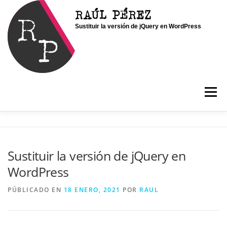
Saltar
RAÚL PÉREZ
al
Sustituir la versión de jQuery en WordPress
contenido
Menú
INICIO
SOY RAÚL
SERVICIOS
Sustituir la versión de jQuery en
WordPress
PORTFOLIO
CONTACTO
BLOG
PÚBLICADO EN
18 ENERO, 2021
POR
RAUL