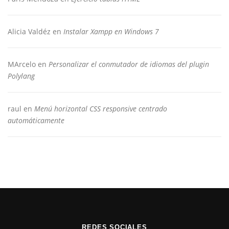
Alicia Valdéz
en
Instalar Xampp en Windows 7
MArcelo
en
Personalizar el conmutador de idiomas del plugin
Polylang
raul
en
Menú horizontal CSS responsive centrado
automáticamente
REDES SOCIALES