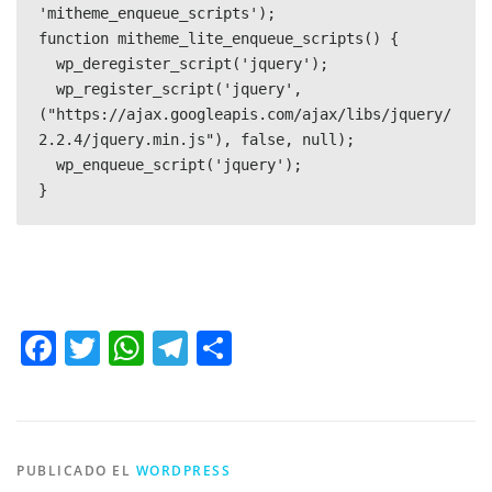
'mitheme_enqueue_scripts');

function mitheme_lite_enqueue_scripts() {

  wp_deregister_script('jquery');

  wp_register_script('jquery', 
("https://ajax.googleapis.com/ajax/libs/jquery/
2.2.4/jquery.min.js"), false, null);

  wp_enqueue_script('jquery');

}
Facebook
Twitter
WhatsApp
Telegram
Compartir
PUBLICADO EL
WORDPRESS