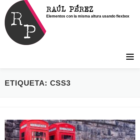
Saltar
RAÚL PÉREZ
al
Elementos con la misma altura usando flexbox
contenido
Menú
INICIO
SOY RAÚL
SERVICIOS
ETIQUETA:
CSS3
PORTFOLIO
CONTACTO
BLOG