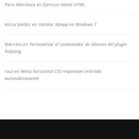
Paris Mendoza
en
Ejercicio tablas HTML
Alicia Valdéz
en
Instalar Xampp en Windows 7
MArcelo
en
Personalizar el conmutador de idiomas del plugin
Polylang
raul
en
Menú horizontal CSS responsive centrado
automáticamente