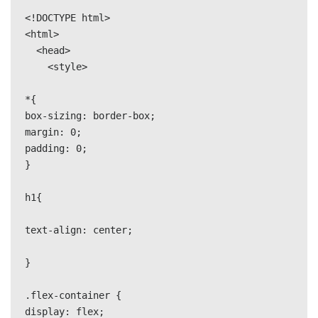
<!DOCTYPE html>

<html>

  <head>

    <style>

*{

box-sizing: border-box;

margin: 0;

padding: 0;

}

h1{

text-align: center;

}

.flex-container {

display: flex;
