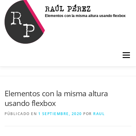
Saltar
RAÚL PÉREZ
al
Elementos con la misma altura usando flexbox
contenido
Menú
INICIO
SOY RAÚL
SERVICIOS
Elementos con la misma altura
usando flexbox
PORTFOLIO
CONTACTO
BLOG
PÚBLICADO EN
1 SEPTIEMBRE, 2020
POR
RAUL