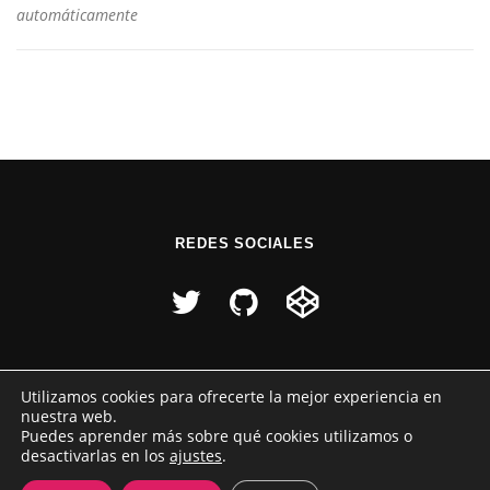
automáticamente
REDES SOCIALES
Utilizamos cookies para ofrecerte la mejor experiencia en
nuestra web.
Puedes aprender más sobre qué cookies utilizamos o
desactivarlas en los
ajustes
.
Copyright © 2026 Raúl Pérez
–
Tema
OnePress
hecho por
FameThemes