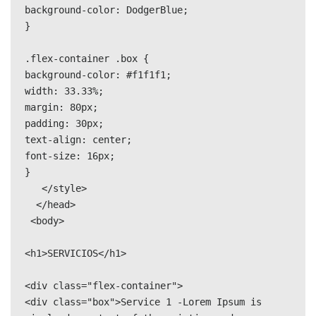
background-color: DodgerBlue;

}

.flex-container .box {

background-color: #f1f1f1;

width: 33.33%;

margin: 80px;

padding: 30px;

text-align: center;

font-size: 16px;

}

   </style>

  </head>

 <body>

<h1>SERVICIOS</h1>

<div class="flex-container">

<div class="box">Service 1 -Lorem Ipsum is 