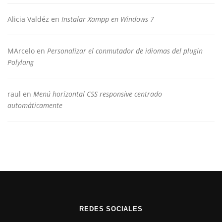
Alicia Valdéz
en
Instalar Xampp en Windows 7
MArcelo
en
Personalizar el conmutador de idiomas del plugin
Polylang
raul
en
Menú horizontal CSS responsive centrado
automáticamente
REDES SOCIALES