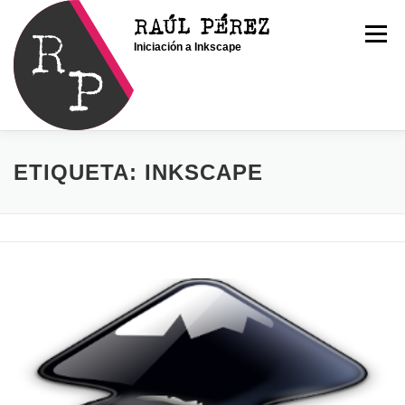
Saltar
RAÚL PÉREZ
al
Menú
Iniciación a Inkscape
contenido
INICIO
SOY RAÚL
SERVICIOS
ETIQUETA:
INKSCAPE
PORTFOLIO
CONTACTO
BLOG