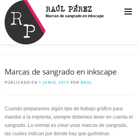
Saltar
RAÚL PÉREZ
al
Menú
Marcas de sangrado en inkscape
contenido
INICIO
SOY RAÚL
SERVICIOS
Marcas de sangrado en inkscape
PORTFOLIO
CONTACTO
BLOG
PÚBLICADO EN
1 JUNIO, 2015
POR
RAUL
Cuando preparamos algún tipo de trabajo gráfico para
mandar a la imprenta, siempre debemos tener en cuenta el
sangrado. Lo normal es crear unas marcas de sangrado,
las cuales indican por donde hay que guillotinar.