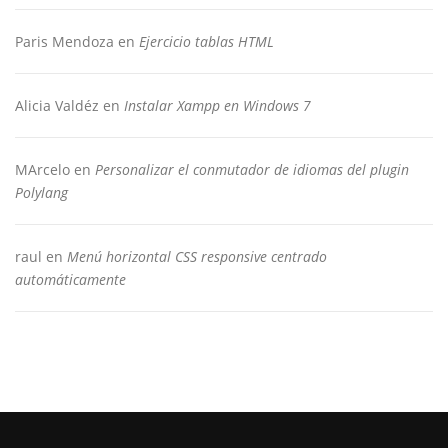
Paris Mendoza
en
Ejercicio tablas HTML
Alicia Valdéz
en
Instalar Xampp en Windows 7
MArcelo
en
Personalizar el conmutador de idiomas del plugin
Polylang
raul
en
Menú horizontal CSS responsive centrado
automáticamente