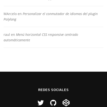
MArcelo
en
Personalizar el conmutador de idiomas del plugin
Polylang
raul
en
Menú horizontal CSS responsive centrado
automáticamente
REDES SOCIALES