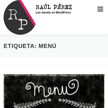
Saltar
RAÚL PÉREZ
al
Menú
Los menús en WordPress
contenido
INICIO
SOY RAÚL
SERVICIOS
ETIQUETA:
MENÚ
PORTFOLIO
CONTACTO
BLOG