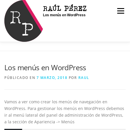
Saltar
RAÚL PÉREZ
al
Menú
Los menús en WordPress
contenido
INICIO
SOY RAÚL
SERVICIOS
Los menús en WordPress
PORTFOLIO
CONTACTO
BLOG
PÚBLICADO EN
7 MARZO, 2018
POR
RAUL
Vamos a ver como crear los menús de navegación en
WordPress. Para gestionar los menús en WordPress debemos
ir al menú lateral del panel de administración de WordPress,
a la sección de Apariencia -> Menús