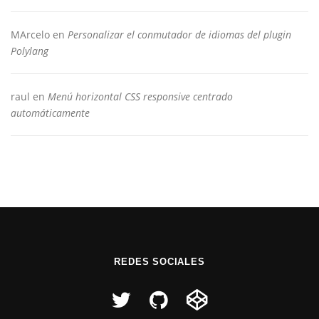
MArcelo
en
Personalizar el conmutador de idiomas del plugin
Polylang
raul
en
Menú horizontal CSS responsive centrado
automáticamente
REDES SOCIALES