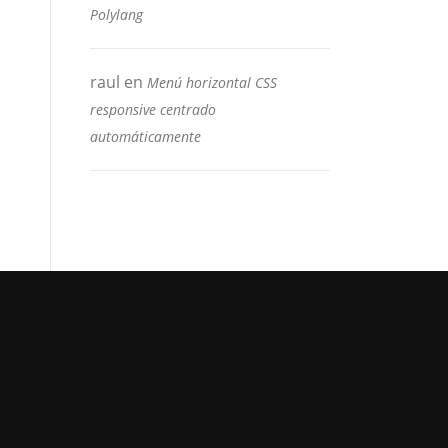
Polylang
raul
en
Menú horizontal CSS
responsive centrado
automáticamente