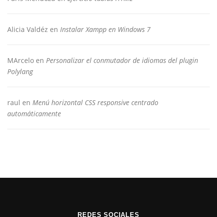
Alicia Valdéz
en
Instalar Xampp en Windows 7
MArcelo
en
Personalizar el conmutador de idiomas del plugin
Polylang
raul
en
Menú horizontal CSS responsive centrado
automáticamente
REDES SOCIALES