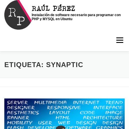
Saltar
RAÚL PÉREZ
al
Instalación de software necesario para programar con
contenido
PHP y MYSQL en Ubuntu
Menú
INICIO
SOY RAÚL
SERVICIOS
ETIQUETA:
SYNAPTIC
PORTFOLIO
CONTACTO
BLOG