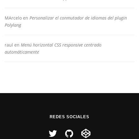
MArcelo
en
Personalizar el conmutador de idiomas del plugin
Polylang
raul
en
Menú horizontal CSS responsive centrado
automáticamente
REDES SOCIALES