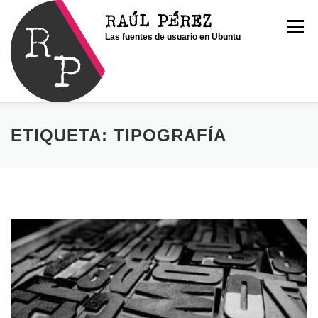
Saltar
RAÚL PÉREZ
al
Menú
Las fuentes de usuario en Ubuntu
contenido
INICIO
SOY RAÚL
SERVICIOS
ETIQUETA:
TIPOGRAFÍA
PORTFOLIO
CONTACTO
BLOG