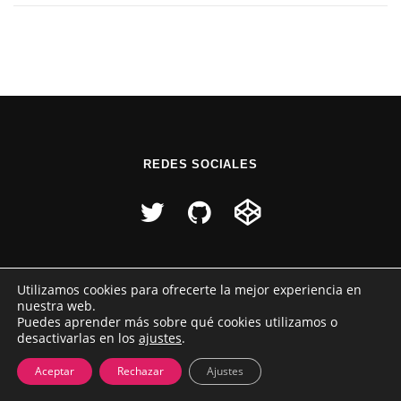
REDES SOCIALES
Utilizamos cookies para ofrecerte la mejor experiencia en
nuestra web.
Puedes aprender más sobre qué cookies utilizamos o
desactivarlas en los
ajustes
.
Copyright © 2026 Raúl Pérez
–
Tema
OnePress
hecho por
FameThemes
Aceptar
Rechazar
Ajustes