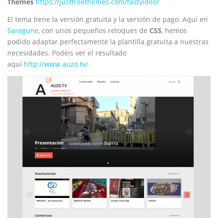
Themes
https://justfreethemes.com/fastvideo/
El tema tiene la versión gratuita y la versión de pago. Aquí en
Saregune
, con unos pequeños retoques de
CSS
, hemos
podido adaptar perfectamente la plantilla gratuita a nuestras
necesidades. Podéis ver el resultado
aquí
http://www.auzo.tv/