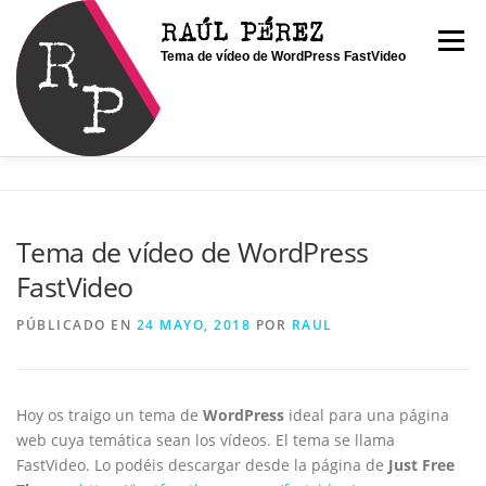
Saltar
RAÚL PÉREZ
al
Menú
Tema de vídeo de WordPress FastVideo
contenido
INICIO
SOY RAÚL
SERVICIOS
Tema de vídeo de WordPress
FastVideo
PORTFOLIO
CONTACTO
BLOG
PÚBLICADO EN
24 MAYO, 2018
POR
RAUL
Hoy os traigo un tema de
WordPress
ideal para una página
web cuya temática sean los vídeos. El tema se llama
FastVideo. Lo podéis descargar desde la página de
Just Free