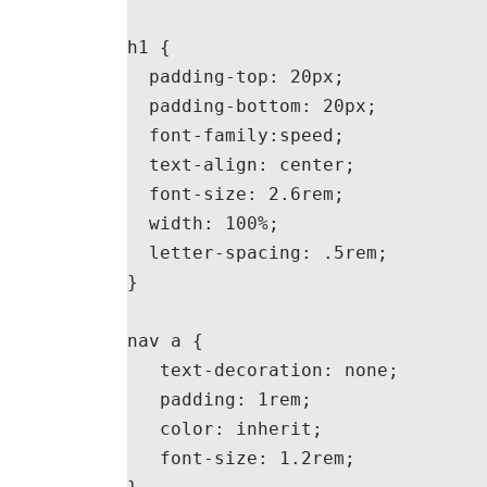
h1 {

  padding-top: 20px;

  padding-bottom: 20px;

  font-family:speed;

  text-align: center;

  font-size: 2.6rem;

  width: 100%;

  letter-spacing: .5rem;

}

nav a {

   text-decoration: none;

   padding: 1rem;

   color: inherit;

   font-size: 1.2rem;
