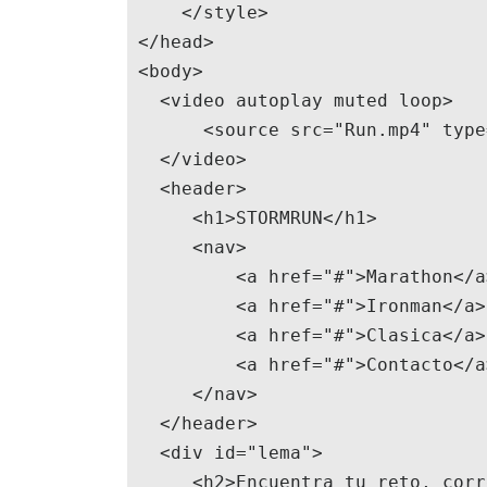
     </style>

 </head>

 <body>

   <video autoplay muted loop>

       <source src="Run.mp4" type="video/mp4">

   </video>

   <header>

      <h1>STORMRUN</h1>

      <nav>

          <a href="#">Marathon</a>

          <a href="#">Ironman</a>

          <a href="#">Clasica</a>

          <a href="#">Contacto</a>

      </nav>

   </header>

   <div id="lema">

      <h2>Encuentra tu reto, corre y consigue tu objetivo</h2>
