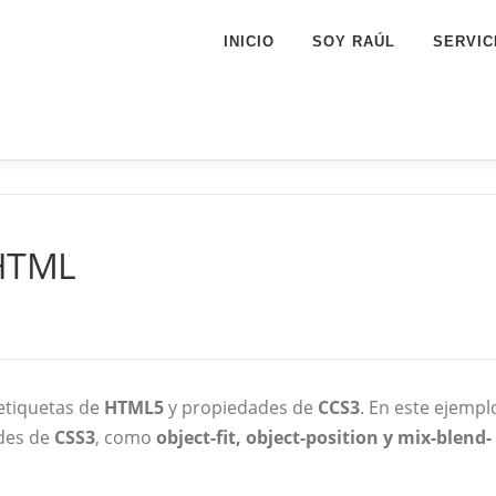
INICIO
SOY RAÚL
SERVIC
 HTML
etiquetas de
HTML5
y propiedades de
CCS3
. En este ejempl
des de
CSS3
, como
object-fit, object-position y mix-blend-