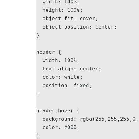
  width: 100%;

  height: 100%;

  object-fit: cover;

  object-position: center;

}

header {

  width: 100%;

  text-align: center;

  color: white;

  position: fixed;

}

header:hover {

  background: rgba(255,255,255,0.8);

  color: #000;

}
