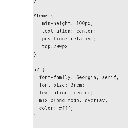
}

#lema {

   min-height: 100px;

   text-align: center;

   position: relative;

   top:200px;

}

h2 { 

  font-family: Georgia, serif;

  font-size: 3rem;

  text-align: center;

  mix-blend-mode: overlay;

  color: #fff;

}
