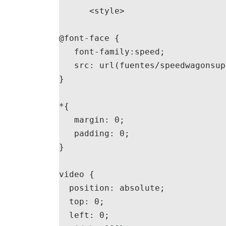
      <style>

@font-face {

   font-family:speed;

   src: url(fuentes/speedwagonsuperital.ttf);

}

*{

   margin: 0;

   padding: 0;

}

video { 

  position: absolute;

  top: 0;

  left: 0;
