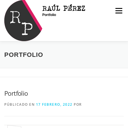
Saltar
RAÚL PÉREZ
al
Menú
Portfolio
contenido
INICIO
SOY RAÚL
SERVICIOS
PORTFOLIO
PORTFOLIO
CONTACTO
BLOG
Portfolio
PÚBLICADO EN
17 FEBRERO, 2022
POR